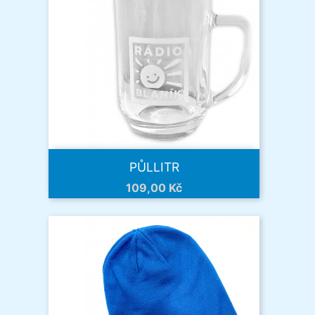
PŮLLITR
Cena
109,00 Kč