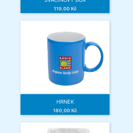
Cena
119,00 Kč
HRNEK
Cena
180,00 Kč