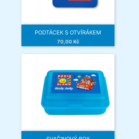
PODTÁCEK S OTVÍRÁKEM
Cena
70,00 Kč
SVAČINOVÝ BOX