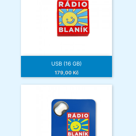
USB (16 GB)
Cena
179,00 Kč