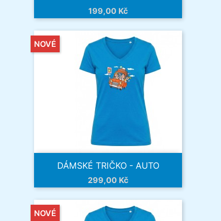
Cena
199,00 Kč
NOVÉ
DÁMSKÉ TRIČKO - AUTO
Cena
299,00 Kč
NOVÉ