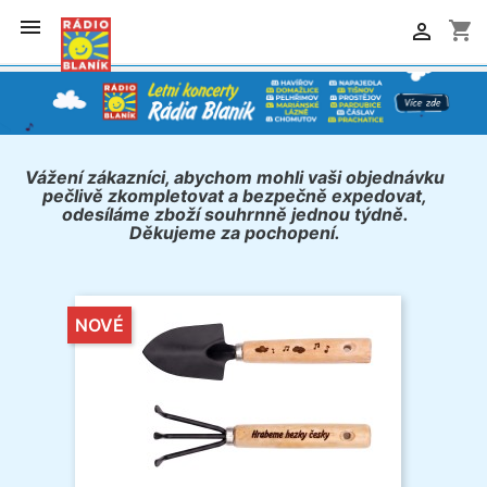

shopping_cart

Vážení zákazníci, abychom mohli vaši objednávku
pečlivě zkompletovat a bezpečně expedovat,
odesíláme zboží souhrnně jednou týdně.
Děkujeme za pochopení.
NOVÉ