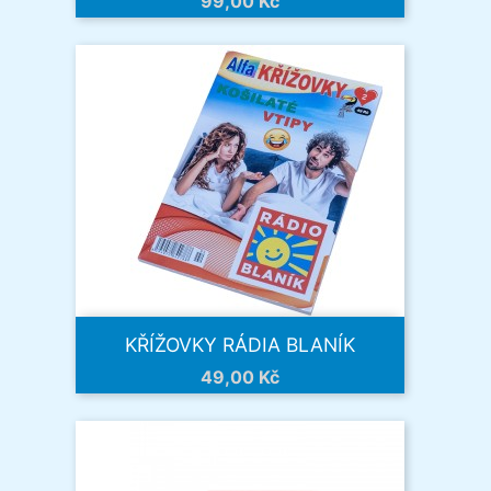
Cena
99,00 Kč
KŘÍŽOVKY RÁDIA BLANÍK
Cena
49,00 Kč