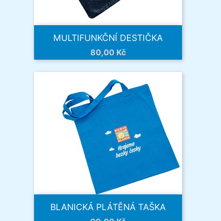
MULTIFUNKČNÍ DESTIČKA
Cena
80,00 Kč
BLANICKÁ PLÁTĚNÁ TAŠKA