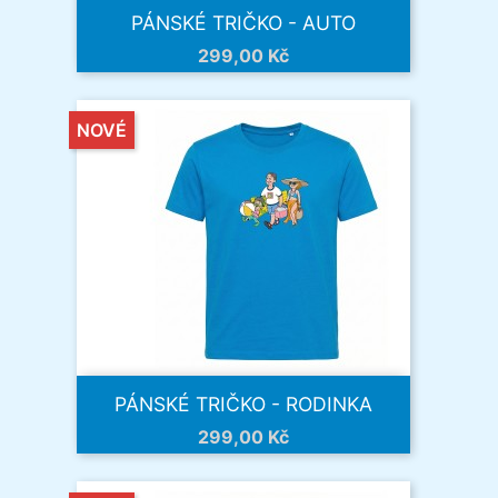
PÁNSKÉ TRIČKO - AUTO
Cena
299,00 Kč
NOVÉ
PÁNSKÉ TRIČKO - RODINKA
Cena
299,00 Kč