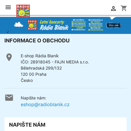

shopping_cart

INFORMACE O OBCHODU

E-shop Rádia Blaník
IČO: 28918045 - FAJN MEDIA s.r.o.
Bělehradská 299/132
120 00 Praha
Česko

Napište nám:
eshop@radioblanik.cz
NAPIŠTE NÁM